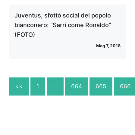
Juventus, sfottò social del popolo
bianconero: “Sarri come Ronaldo”
(FOTO)
Mag 7, 2018
<<
1
…
664
665
666