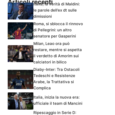
Articoli recenti
Italia, la verità di Maldini:
le parole dell’ex dt sulle
dimissioni
Roma, si sblocca il rinnovo
di Pellegrini: un altro
senatore per Gasperini
Milan, Leao ora può
restare, mentre si aspetta
il verdetto di Amorim sui
calciatori in bilico
Diaby-Inter: Tra Ostacoli
Tedeschi e Resistenze
Arabe, la Trattativa si
Complica
Italia, inizia la nuova era:
ufficiale il team di Mancini
Ripescaggio in Serie D: