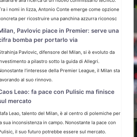
italiana è alla ricerca di un nuovo commissario tecnico.
Tra i nomi in lizza, Antonio Conte emerge come opzione
concreta per ricostruire una panchina azzurra riconosc
Milan, Pavlovic piace in Premier: serve una
cifra bomba per portarlo via
Strahinja Pavlovic, difensore del Milan, si è evoluto da
investimento a pilastro sotto la guida di Allegri.
Nonostante l’interesse della Premier League, il Milan sta
lavorando al suo rinnovo.
Caos Leao: fa pace con Pulisic ma finisce
sul mercato
Rafa Leao, talento del Milan, è al centro di polemiche per
la sua inconsistenza in campo. Nonostante la pace con
Pulisic, il suo futuro potrebbe essere sul mercato.