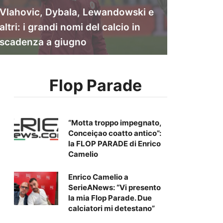
Vlahovic, Dybala, Lewandowski e
altri: i grandi nomi del calcio in
scadenza a giugno
Flop Parade
“Motta troppo impegnato,
Conceiçao coatto antico”:
la FLOP PARADE di Enrico
Camelio
Enrico Camelio a
SerieANews: “Vi presento
la mia Flop Parade. Due
calciatori mi detestano”