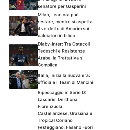
senatore per Gasperini
Milan, Leao ora può
restare, mentre si aspetta
il verdetto di Amorim sui
calciatori in bilico
Diaby-Inter: Tra Ostacoli
Tedeschi e Resistenze
Arabe, la Trattativa si
Complica
Italia, inizia la nuova era:
ufficiale il team di Mancini
Ripescaggio in Serie D:
Lascaris, Derthona,
Fiorenzuola,
Castellanzese, Grassina e
Tropical Coriano
Festeggiano. Fasano Fuori