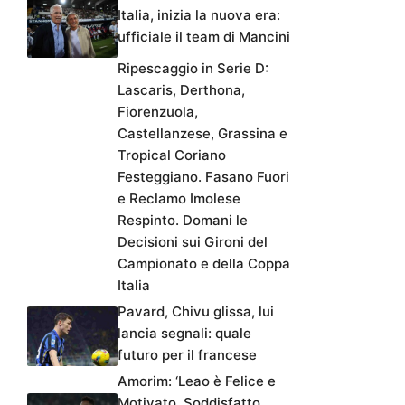
Italia, inizia la nuova era:
ufficiale il team di Mancini
Ripescaggio in Serie D:
Lascaris, Derthona,
Fiorenzuola,
Castellanzese, Grassina e
Tropical Coriano
Festeggiano. Fasano Fuori
e Reclamo Imolese
Respinto. Domani le
Decisioni sui Gironi del
Campionato e della Coppa
Italia
Pavard, Chivu glissa, lui
lancia segnali: quale
futuro per il francese
Amorim: ‘Leao è Felice e
Motivato, Soddisfatto