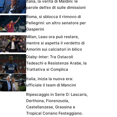
Italia, la verità di Maldini: le
parole dell’ex dt sulle dimissioni
Roma, si sblocca il rinnovo di
Pellegrini: un altro senatore per
Gasperini
Milan, Leao ora può restare,
mentre si aspetta il verdetto di
Amorim sui calciatori in bilico
Diaby-Inter: Tra Ostacoli
Tedeschi e Resistenze Arabe, la
Trattativa si Complica
Italia, inizia la nuova era:
ufficiale il team di Mancini
Ripescaggio in Serie D: Lascaris,
Derthona, Fiorenzuola,
Castellanzese, Grassina e
Tropical Coriano Festeggiano.