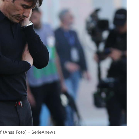
ff (Ansa Foto) – SerieAnews