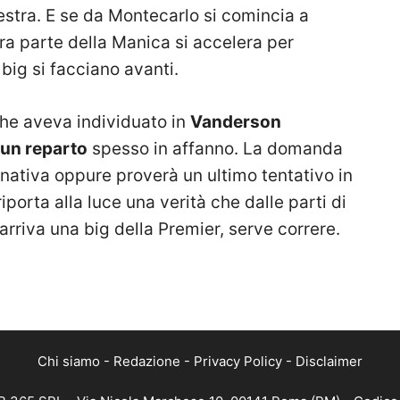
estra. E se da Montecarlo si comincia a
ltra parte della Manica si accelera per
big si facciano avanti.
che aveva individuato in
Vanderson
 un reparto
spesso in affanno. La domanda
rnativa oppure proverà un ultimo tentativo in
iporta alla luce una verità che dalle parti di
riva una big della Premier, serve correre.
Chi siamo
-
Redazione
-
Privacy Policy
-
Disclaimer