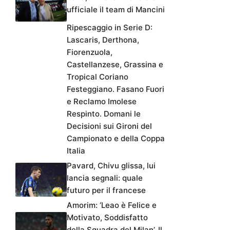
ufficiale il team di Mancini
Ripescaggio in Serie D:
Lascaris, Derthona,
Fiorenzuola,
Castellanzese, Grassina e
Tropical Coriano
Festeggiano. Fasano Fuori
e Reclamo Imolese
Respinto. Domani le
Decisioni sui Gironi del
Campionato e della Coppa
Italia
Pavard, Chivu glissa, lui
lancia segnali: quale
futuro per il francese
Amorim: ‘Leao è Felice e
Motivato, Soddisfatto
della Squadra del Milan’. Il