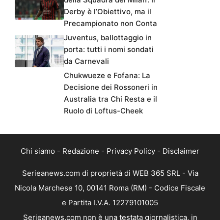
Derby è l’Obiettivo, ma il
Precampionato non Conta
Juventus, ballottaggio in
porta: tutti i nomi sondati
da Carnevali
Chukwueze e Fofana: La
Decisione dei Rossoneri in
Australia tra Chi Resta e il
Ruolo di Loftus-Cheek
Chi siamo
-
Redazione
-
Privacy Policy
-
Disclaimer
Serieanews.com di proprietà di WEB 365 SRL - Via
Nicola Marchese 10, 00141 Roma (RM) - Codice Fiscale
e Partita I.V.A. 12279101005
Serieanews.com non è una testata giornalistica, in