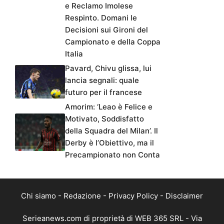
e Reclamo Imolese
Respinto. Domani le
Decisioni sui Gironi del
Campionato e della Coppa
Italia
Pavard, Chivu glissa, lui
lancia segnali: quale
futuro per il francese
Amorim: ‘Leao è Felice e
Motivato, Soddisfatto
della Squadra del Milan’. Il
Derby è l’Obiettivo, ma il
Precampionato non Conta
Chi siamo
-
Redazione
-
Privacy Policy
-
Disclaimer
Serieanews.com di proprietà di WEB 365 SRL - Via