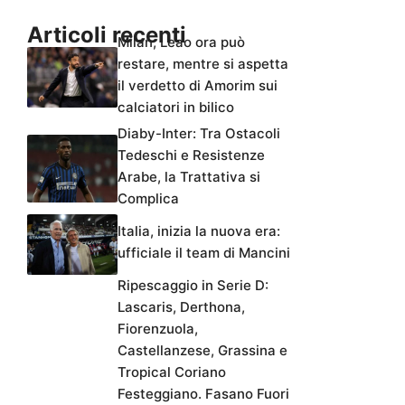
Articoli recenti
Milan, Leao ora può
restare, mentre si aspetta
il verdetto di Amorim sui
calciatori in bilico
Diaby-Inter: Tra Ostacoli
Tedeschi e Resistenze
Arabe, la Trattativa si
Complica
Italia, inizia la nuova era:
ufficiale il team di Mancini
Ripescaggio in Serie D:
Lascaris, Derthona,
Fiorenzuola,
Castellanzese, Grassina e
Tropical Coriano
Festeggiano. Fasano Fuori