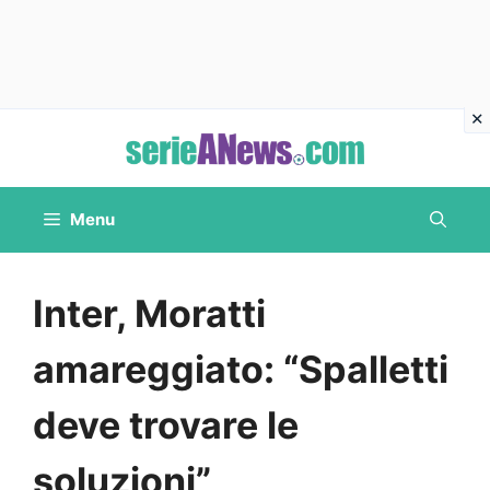
Vai
al
contenuto
Menu
Inter, Moratti
amareggiato: “Spalletti
deve trovare le
soluzioni”