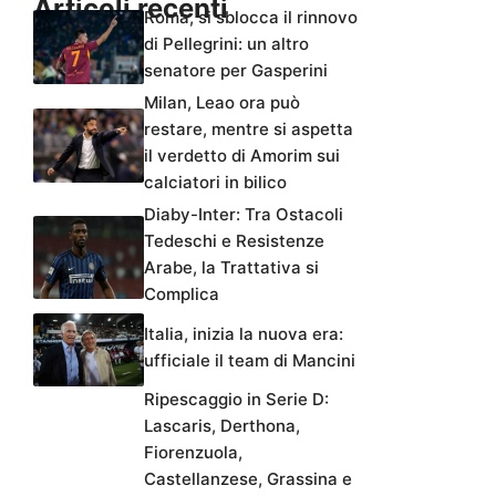
Articoli recenti
Roma, si sblocca il rinnovo
di Pellegrini: un altro
senatore per Gasperini
Milan, Leao ora può
restare, mentre si aspetta
il verdetto di Amorim sui
calciatori in bilico
Diaby-Inter: Tra Ostacoli
Tedeschi e Resistenze
Arabe, la Trattativa si
Complica
Italia, inizia la nuova era:
ufficiale il team di Mancini
Ripescaggio in Serie D:
Lascaris, Derthona,
Fiorenzuola,
Castellanzese, Grassina e