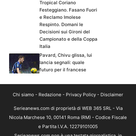
Tropical Coriano
Festeggiano. Fasano Fuori
e Reclamo Imolese
Respinto. Domani le
Decisioni sui Gironi del
Campionato e della Coppa
Italia
Pavard, Chivu glissa, lui
lancia segnali: quale
futuro per il francese
Chi siamo
-
Redazione
-
Privacy Policy
-
Disclaimer
Serieanews.com di proprietà di WEB 365 SRL - Via
Nicola Marchese 10, 00141 Roma (RM) - Codice Fiscale
e Partita I.V.A. 12279101005
Serieanews.com non è una testata giornalistica, in