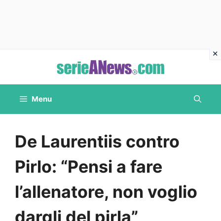
Vai
al
contenuto
Menu
De Laurentiis contro
Pirlo: “Pensi a fare
l’allenatore, non voglio
dargli del pirla”