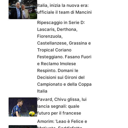
Italia, inizia la nuova era:
ufficiale il team di Mancini
Ripescaggio in Serie D:
Lascaris, Derthona,
Fiorenzuola,
Castellanzese, Grassina e
Tropical Coriano
Festeggiano. Fasano Fuori
e Reclamo Imolese
Respinto. Domani le
Decisioni sui Gironi del
Campionato e della Coppa
Italia
Pavard, Chivu glissa, lui
lancia segnali: quale
futuro per il francese
Amorim: ‘Leao è Felice e