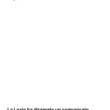
La Lazio ha diramato un comunicato