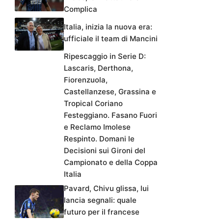
Complica
Italia, inizia la nuova era:
ufficiale il team di Mancini
Ripescaggio in Serie D:
Lascaris, Derthona,
Fiorenzuola,
Castellanzese, Grassina e
Tropical Coriano
Festeggiano. Fasano Fuori
e Reclamo Imolese
Respinto. Domani le
Decisioni sui Gironi del
Campionato e della Coppa
Italia
Pavard, Chivu glissa, lui
lancia segnali: quale
futuro per il francese