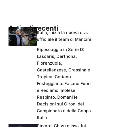
Articoli recenti
Italia, inizia la nuova era:
ufficiale il team di Mancini
Ripescaggio in Serie D:
Lascaris, Derthona,
Fiorenzuola,
Castellanzese, Grassina e
Tropical Coriano
Festeggiano. Fasano Fuori
e Reclamo Imolese
Respinto. Domani le
Decisioni sui Gironi del
Campionato e della Coppa
Italia
Pavard, Chivu glissa, lui