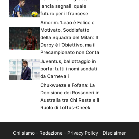
lancia segnali: quale
futuro per il francese
Amorim: ‘Leao è Felice e
Motivato, Soddisfatto
della Squadra del Milan’. Il
Derby è l’Obiettivo, ma il
Precampionato non Conta
Juventus, ballottaggio in
porta: tutti i nomi sondati
da Carnevali
Chukwueze e Fofana: La
Decisione dei Rossoneri in
Australia tra Chi Resta e il
Ruolo di Loftus-Cheek
Chi siamo
-
Redazione
-
Privacy Policy
-
Disclaimer