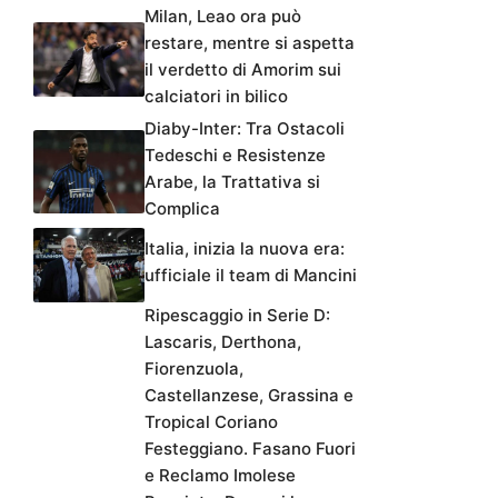
Milan, Leao ora può
restare, mentre si aspetta
il verdetto di Amorim sui
calciatori in bilico
Diaby-Inter: Tra Ostacoli
Tedeschi e Resistenze
Arabe, la Trattativa si
Complica
Italia, inizia la nuova era:
ufficiale il team di Mancini
Ripescaggio in Serie D:
Lascaris, Derthona,
Fiorenzuola,
Castellanzese, Grassina e
Tropical Coriano
Festeggiano. Fasano Fuori
e Reclamo Imolese