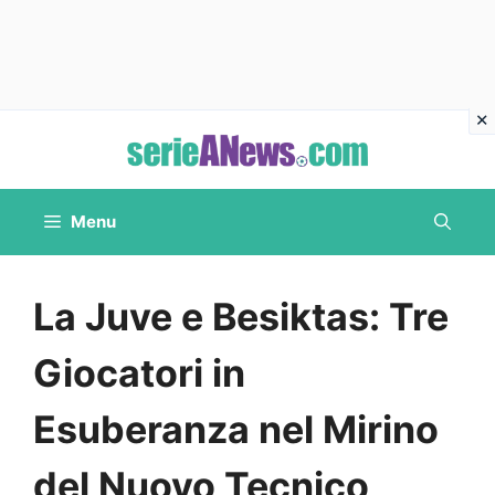
Vai
al
contenuto
Menu
La Juve e Besiktas: Tre
Giocatori in
Esuberanza nel Mirino
del Nuovo Tecnico