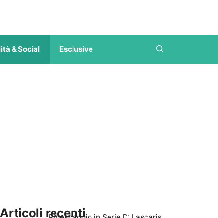
ità & Social
Esclusive
Articoli recenti
Ripescaggio in Serie D: Lascaris,