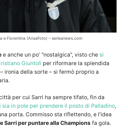
anta e Fiorentina (AnsaFoto) – serieanews.com
e
e anche un po’ “nostalgica”, visto che
si
ristiano Giuntoli
per riformare la splendida
 ironia della sorte – si fermò proprio a
ria.
città per cui Sarri ha sempre tifato, fin da
 sia in pole per prendere il posto di Palladino
,
una porta. Commisso sta riflettendo, e l’idea
e Sarri per puntare alla Champions
fa gola.