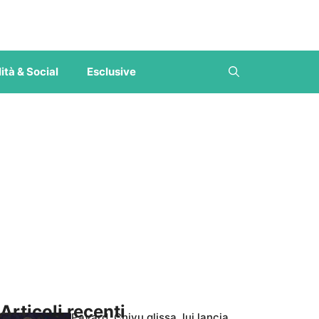
ità & Social
Esclusive
Articoli recenti
Pavard, Chivu glissa, lui lancia