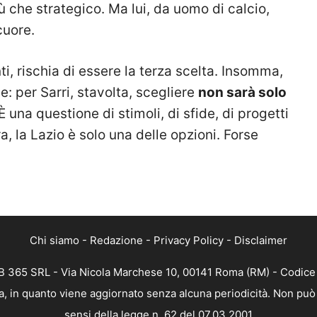
che strategico. Ma lui, da uomo di calcio,
cuore.
ti, rischia di essere la terza scelta. Insomma,
e: per Sarri, stavolta, scegliere
non sarà solo
 È una questione di stimoli, di sfide, di progetti
a, la Lazio è solo una delle opzioni. Forse
Chi siamo
-
Redazione
-
Privacy Policy
-
Disclaimer
 365 SRL - Via Nicola Marchese 10, 00141 Roma (RM) - Codice F
, in quanto viene aggiornato senza alcuna periodicità. Non può 
sensi della legge n. 62 del 07.03.2001