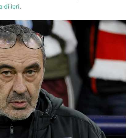
 di ieri
.