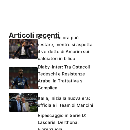
Articoli recenti
Milan, Leao ora può
restare, mentre si aspetta
il verdetto di Amorim sui
calciatori in bilico
Diaby-Inter: Tra Ostacoli
Tedeschi e Resistenze
Arabe, la Trattativa si
Complica
Italia, inizia la nuova era:
ufficiale il team di Mancini
Ripescaggio in Serie D:
Lascaris, Derthona,
Fiorenzuola,