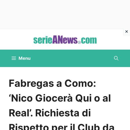
Vai
al
contenuto
Menu
Fabregas a Como:
‘Nico Giocerà Qui o al
Real’. Richiesta di
Rispetto per il Club da