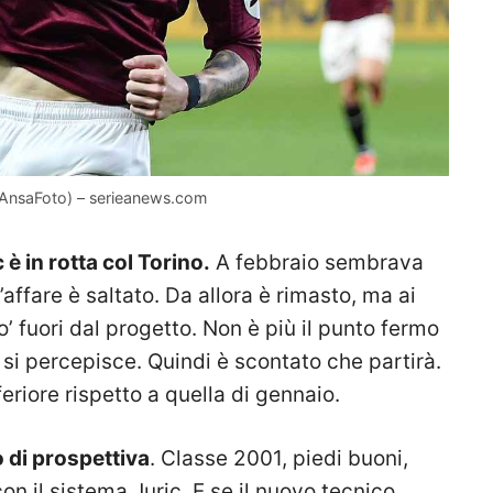
c (AnsaFoto) – serieanews.com
ic è in rotta col Torino.
A febbraio sembrava
’affare è saltato. Da allora è rimasto, ma ai
o’ fuori dal progetto. Non è più il punto fermo
si percepisce. Quindi è scontato che partirà.
eriore rispetto a quella di gennaio.
o di prospettiva
. Classe 2001, piedi buoni,
con il sistema Juric. E se il nuovo tecnico