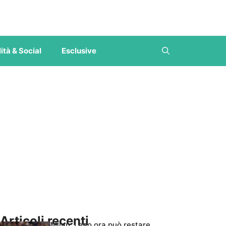
ità & Social
Esclusive
Articoli recenti
Milan, Leao ora può restare,