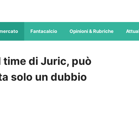
mercato
Fantacalcio
Opinioni & Rubriche
Attual
ll time di Juric, può
sta solo un dubbio