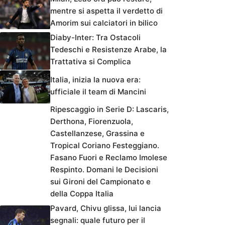
mentre si aspetta il verdetto di
Amorim sui calciatori in bilico
Diaby-Inter: Tra Ostacoli
Tedeschi e Resistenze Arabe, la
Trattativa si Complica
Italia, inizia la nuova era:
ufficiale il team di Mancini
Ripescaggio in Serie D: Lascaris,
Derthona, Fiorenzuola,
Castellanzese, Grassina e
Tropical Coriano Festeggiano.
Fasano Fuori e Reclamo Imolese
Respinto. Domani le Decisioni
sui Gironi del Campionato e
della Coppa Italia
Pavard, Chivu glissa, lui lancia
segnali: quale futuro per il