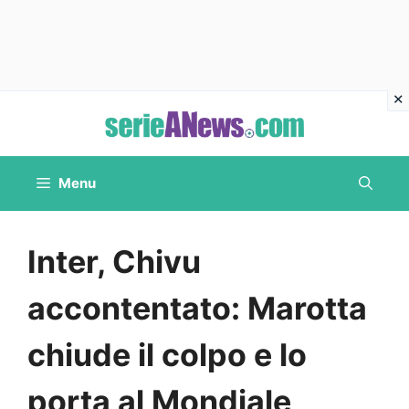
Vai
al
contenuto
Menu
Inter, Chivu
accontentato: Marotta
chiude il colpo e lo
porta al Mondiale