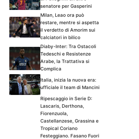
senatore per Gasperini
Milan, Leao ora può
restare, mentre si aspetta
il verdetto di Amorim sui
calciatori in bilico
Diaby-Inter: Tra Ostacoli
Tedeschi e Resistenze
Arabe, la Trattativa si
Complica
Italia, inizia la nuova era:
ufficiale il team di Mancini
Ripescaggio in Serie D:
Lascaris, Derthona,
Fiorenzuola,
Castellanzese, Grassina e
Tropical Coriano
Festeggiano. Fasano Fuori