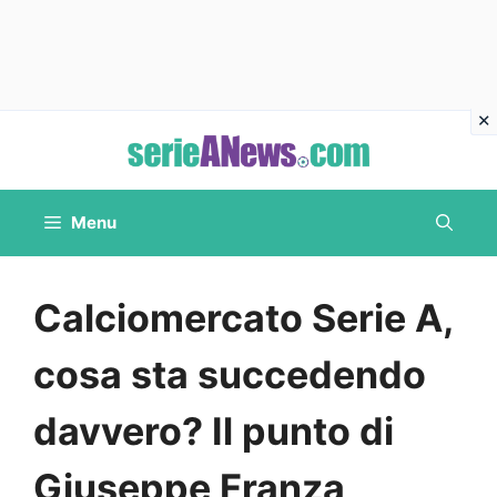
Vai
al
contenuto
Menu
Calciomercato Serie A,
cosa sta succedendo
davvero? Il punto di
Giuseppe Franza