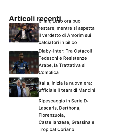
Articoli recenti
Milan, Leao ora può
restare, mentre si aspetta
il verdetto di Amorim sui
calciatori in bilico
Diaby-Inter: Tra Ostacoli
Tedeschi e Resistenze
Arabe, la Trattativa si
Complica
Italia, inizia la nuova era:
ufficiale il team di Mancini
Ripescaggio in Serie D:
Lascaris, Derthona,
Fiorenzuola,
Castellanzese, Grassina e
Tropical Coriano