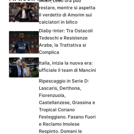
Milan, Leao ora può
restare, mentre si aspetta
il verdetto di Amorim sui
calciatori in bilico
Diaby-Inter: Tra Ostacoli
Tedeschi e Resistenze
Arabe, la Trattativa si
Complica
Italia, inizia la nuova era:
ufficiale il team di Mancini
Ripescaggio in Serie D:
Lascaris, Derthona,
Fiorenzuola,
Castellanzese, Grassina e
Tropical Coriano
Festeggiano. Fasano Fuori
e Reclamo Imolese
Respinto. Domani le