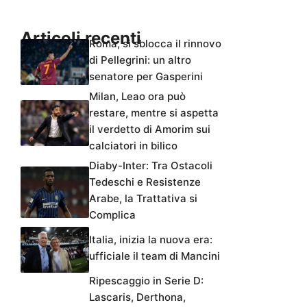
Articoli recenti
Roma, si sblocca il rinnovo
di Pellegrini: un altro
senatore per Gasperini
Milan, Leao ora può
restare, mentre si aspetta
il verdetto di Amorim sui
calciatori in bilico
Diaby-Inter: Tra Ostacoli
Tedeschi e Resistenze
Arabe, la Trattativa si
Complica
Italia, inizia la nuova era:
ufficiale il team di Mancini
Ripescaggio in Serie D:
Lascaris, Derthona,