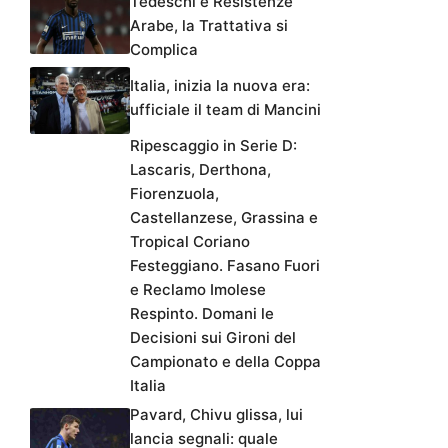
Tedeschi e Resistenze
Arabe, la Trattativa si
Complica
Italia, inizia la nuova era:
ufficiale il team di Mancini
Ripescaggio in Serie D:
Lascaris, Derthona,
Fiorenzuola,
Castellanzese, Grassina e
Tropical Coriano
Festeggiano. Fasano Fuori
e Reclamo Imolese
Respinto. Domani le
Decisioni sui Gironi del
Campionato e della Coppa
Italia
Pavard, Chivu glissa, lui
lancia segnali: quale