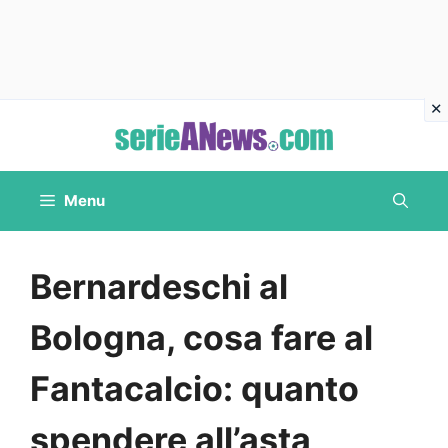
Vai
al
contenuto
Menu
Bernardeschi al
Bologna, cosa fare al
Fantacalcio: quanto
spendere all’asta