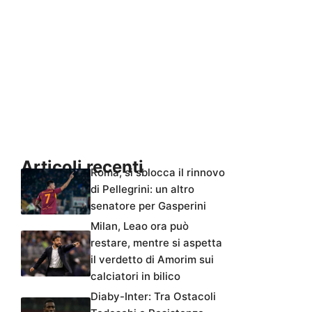
Articoli recenti
Roma, si sblocca il rinnovo
di Pellegrini: un altro
senatore per Gasperini
Milan, Leao ora può
restare, mentre si aspetta
il verdetto di Amorim sui
calciatori in bilico
Diaby-Inter: Tra Ostacoli