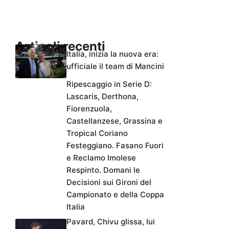
Articoli recenti
Italia, inizia la nuova era:
ufficiale il team di Mancini
Ripescaggio in Serie D:
Lascaris, Derthona,
Fiorenzuola,
Castellanzese, Grassina e
Tropical Coriano
Festeggiano. Fasano Fuori
e Reclamo Imolese
Respinto. Domani le
Decisioni sui Gironi del
Campionato e della Coppa
Italia
Pavard, Chivu glissa, lui