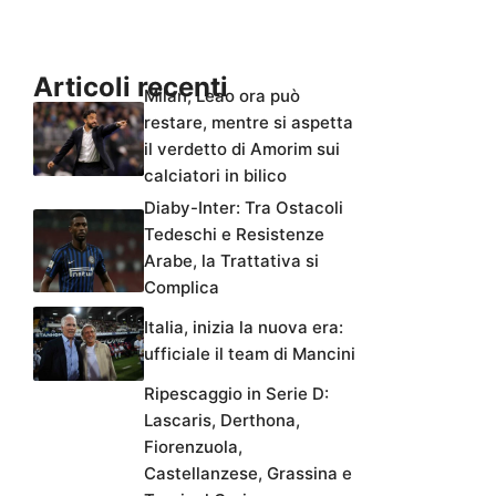
Articoli recenti
Milan, Leao ora può
restare, mentre si aspetta
il verdetto di Amorim sui
calciatori in bilico
Diaby-Inter: Tra Ostacoli
Tedeschi e Resistenze
Arabe, la Trattativa si
Complica
Italia, inizia la nuova era:
ufficiale il team di Mancini
Ripescaggio in Serie D:
Lascaris, Derthona,
Fiorenzuola,
Castellanzese, Grassina e