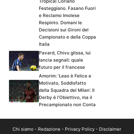
Tropical Coriano
Festeggiano. Fasano Fuori
e Reclamo Imolese
Respinto. Domani le
Decisioni sui Gironi del
Campionato e della Coppa
Italia
Pavard, Chivu glissa, lui
lancia segnali: quale
futuro per il francese
Amorim: ‘Leao è Felice e
Motivato, Soddisfatto
della Squadra del Milan’. Il
Derby è l’Obiettivo, ma il
Precampionato non Conta
Chi siamo
-
Redazione
-
Privacy Policy
-
Disclaimer