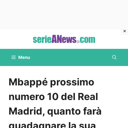
Vai
al
contenuto
Menu
Mbappé prossimo
numero 10 del Real
Madrid, quanto farà
guadagnare la sua