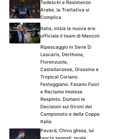
Tedeschi e Resistenze
Arabe, la Trattativa si
Complica
Italia, inizia la nuova era:
ufficiale il team di Mancini
Ripescaggio in Serie D:
Lascaris, Derthona,
Fiorenzuola,
Castellanzese, Grassina e
Tropical Coriano
Festeggiano. Fasano Fuori
e Reclamo Imolese
Respinto. Domani le
Decisioni sui Gironi del
Campionato e della Coppa
Italia
Pavard, Chivu glissa, lui
lancia segnali: quale