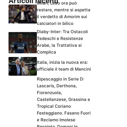
Articoli recenti
Milan, Leao ora può
restare, mentre si aspetta
il verdetto di Amorim sui
calciatori in bilico
Diaby-Inter: Tra Ostacoli
Tedeschi e Resistenze
Arabe, la Trattativa si
Complica
Italia, inizia la nuova era:
ufficiale il team di Mancini
Ripescaggio in Serie D:
Lascaris, Derthona,
Fiorenzuola,
Castellanzese, Grassina e
Tropical Coriano
Festeggiano. Fasano Fuori
e Reclamo Imolese
Respinto. Domani le