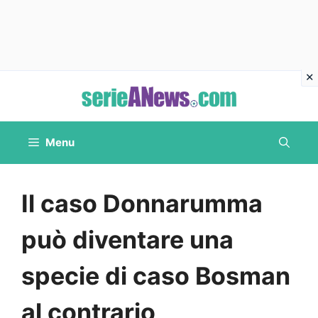
Vai
al
contenuto
Menu
Il caso Donnarumma
può diventare una
specie di caso Bosman
al contrario