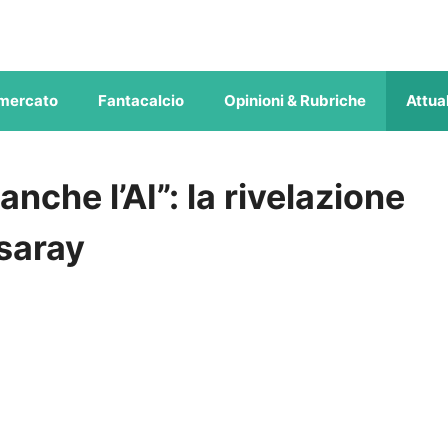
mercato
Fantacalcio
Opinioni & Rubriche
Attual
nche l’AI”: la rivelazione
asaray