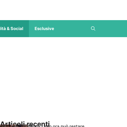
ità & Social
Esclusive
Articoli recenti
Milan, Leao ora può restare,