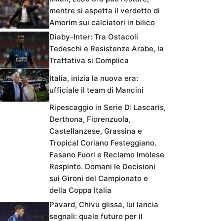
mentre si aspetta il verdetto di
Amorim sui calciatori in bilico
Diaby-Inter: Tra Ostacoli
Tedeschi e Resistenze Arabe, la
Trattativa si Complica
Italia, inizia la nuova era:
ufficiale il team di Mancini
Ripescaggio in Serie D: Lascaris,
Derthona, Fiorenzuola,
Castellanzese, Grassina e
Tropical Coriano Festeggiano.
Fasano Fuori e Reclamo Imolese
Respinto. Domani le Decisioni
sui Gironi del Campionato e
della Coppa Italia
Pavard, Chivu glissa, lui lancia
segnali: quale futuro per il