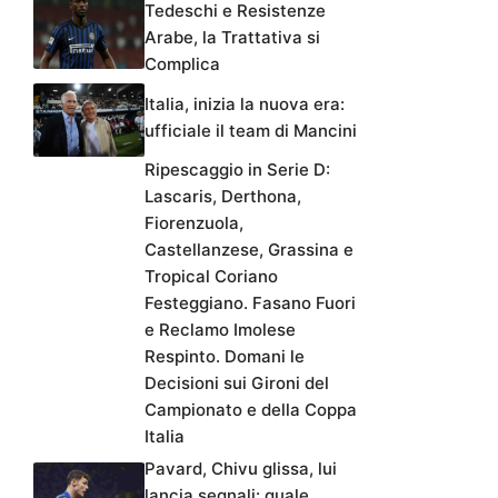
Tedeschi e Resistenze
Arabe, la Trattativa si
Complica
Italia, inizia la nuova era:
ufficiale il team di Mancini
Ripescaggio in Serie D:
Lascaris, Derthona,
Fiorenzuola,
Castellanzese, Grassina e
Tropical Coriano
Festeggiano. Fasano Fuori
e Reclamo Imolese
Respinto. Domani le
Decisioni sui Gironi del
Campionato e della Coppa
Italia
Pavard, Chivu glissa, lui
lancia segnali: quale