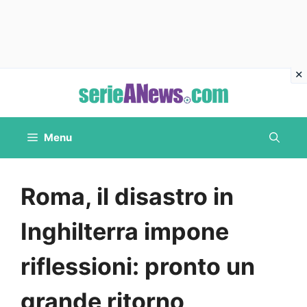
Vai
al
contenuto
Menu
Roma, il disastro in
Inghilterra impone
riflessioni: pronto un
grande ritorno