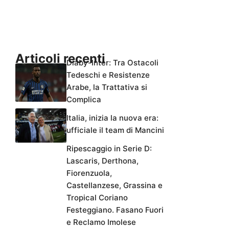
Articoli recenti
Diaby-Inter: Tra Ostacoli
Tedeschi e Resistenze
Arabe, la Trattativa si
Complica
Italia, inizia la nuova era:
ufficiale il team di Mancini
Ripescaggio in Serie D:
Lascaris, Derthona,
Fiorenzuola,
Castellanzese, Grassina e
Tropical Coriano
Festeggiano. Fasano Fuori
e Reclamo Imolese