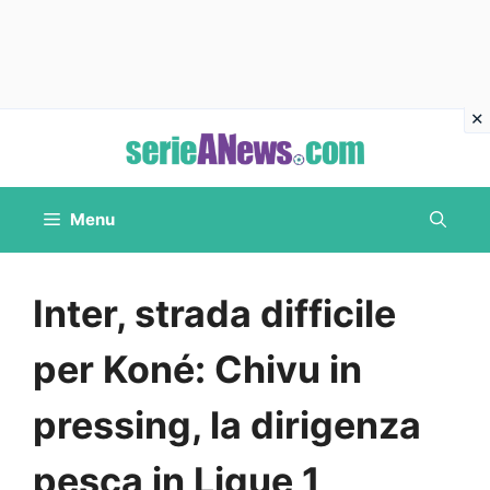
Vai
al
contenuto
Menu
Inter, strada difficile
per Koné: Chivu in
pressing, la dirigenza
pesca in Ligue 1