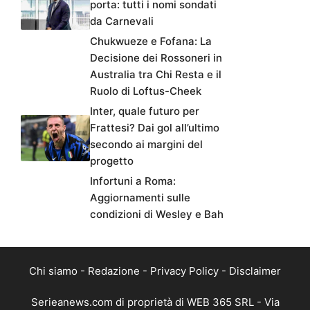
porta: tutti i nomi sondati
da Carnevali
Chukwueze e Fofana: La
Decisione dei Rossoneri in
Australia tra Chi Resta e il
Ruolo di Loftus-Cheek
Inter, quale futuro per
Frattesi? Dai gol all’ultimo
secondo ai margini del
progetto
Infortuni a Roma:
Aggiornamenti sulle
condizioni di Wesley e Bah
Chi siamo
-
Redazione
-
Privacy Policy
-
Disclaimer
Serieanews.com di proprietà di WEB 365 SRL - Via