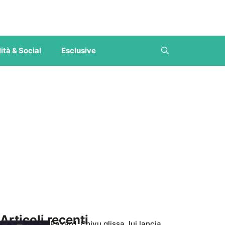
ità & Social
Esclusive
Articoli recenti
Pavard, Chivu glissa, lui lancia