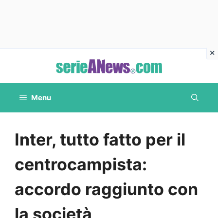
Vai
al
contenuto
Menu
Inter, tutto fatto per il
centrocampista:
accordo raggiunto con
la società