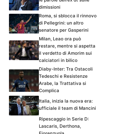
dimissioni
Roma, si sblocca il rinnovo
di Pellegrini: un altro
senatore per Gasperini
Milan, Leao ora può
restare, mentre si aspetta
il verdetto di Amorim sui
calciatori in bilico
Diaby-Inter: Tra Ostacoli
Tedeschi e Resistenze
Arabe, la Trattativa si
Complica
Italia, inizia la nuova era:
ufficiale il team di Mancini
Ripescaggio in Serie D:
Lascaris, Derthona,
Fiorenzuola,