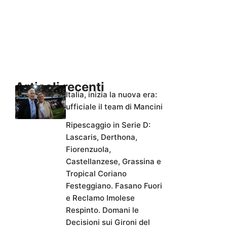
Articoli recenti
Italia, inizia la nuova era:
ufficiale il team di Mancini
Ripescaggio in Serie D:
Lascaris, Derthona,
Fiorenzuola,
Castellanzese, Grassina e
Tropical Coriano
Festeggiano. Fasano Fuori
e Reclamo Imolese
Respinto. Domani le
Decisioni sui Gironi del