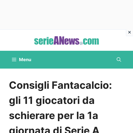
Vai
al
contenuto
Menu
Consigli Fantacalcio:
gli 11 giocatori da
schierare per la 1a
giornata di Serie A