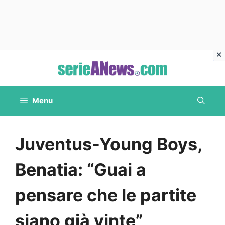
Vai
al
contenuto
Menu
Juventus-Young Boys,
Benatia: “Guai a
pensare che le partite
siano già vinte”