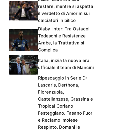
restare, mentre si aspetta
il verdetto di Amorim sui
calciatori in bilico
Diaby-Inter: Tra Ostacoli
Tedeschi e Resistenze
Arabe, la Trattativa si
Complica
Italia, inizia la nuova era:
ufficiale il team di Mancini
Ripescaggio in Serie D:
Lascaris, Derthona,
Fiorenzuola,
Castellanzese, Grassina e
Tropical Coriano
Festeggiano. Fasano Fuori
e Reclamo Imolese
Respinto. Domani le