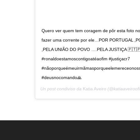
Quero ver quem tem coragem de pôr esta foto no
fazer uma corrente por ele…POR PORTUGAL 
,PELA UNIÃO DO POVO ….PELA JUSTIÇA 🇵🇹
#ronaldoestamoscontigoatéaofim #justiçacr7
#nãoporqueémeuirmãmasporqueelemereceonoss
#deusnocomando🙏
Un post condiviso da
Katia Aveiro
(@katiaaveiroofic