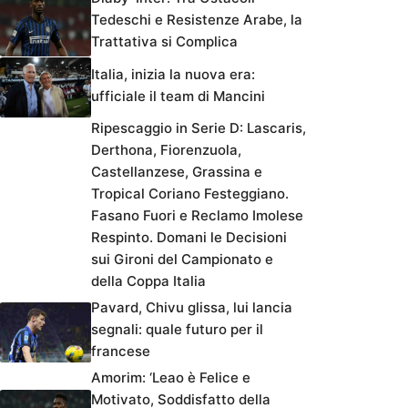
Tedeschi e Resistenze Arabe, la
Trattativa si Complica
Italia, inizia la nuova era:
ufficiale il team di Mancini
Ripescaggio in Serie D: Lascaris,
Derthona, Fiorenzuola,
Castellanzese, Grassina e
Tropical Coriano Festeggiano.
Fasano Fuori e Reclamo Imolese
Respinto. Domani le Decisioni
sui Gironi del Campionato e
della Coppa Italia
Pavard, Chivu glissa, lui lancia
segnali: quale futuro per il
francese
Amorim: ‘Leao è Felice e
Motivato, Soddisfatto della