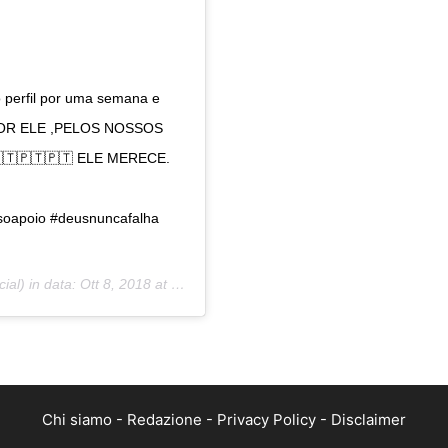
 perfil por uma semana e
,POR ELE ,PELOS NOSSOS
🇹🇵🇹🇵🇹 ELE MERECE.
oapoio #deusnuncafalha
ial) in data:
Ott 8, 2018 at 6:09 PDT
Chi siamo
-
Redazione
-
Privacy Policy
-
Disclaimer