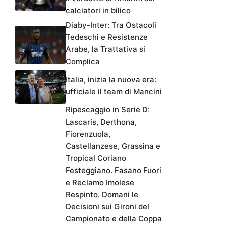
calciatori in bilico
Diaby-Inter: Tra Ostacoli
Tedeschi e Resistenze
Arabe, la Trattativa si
Complica
Italia, inizia la nuova era:
ufficiale il team di Mancini
Ripescaggio in Serie D:
Lascaris, Derthona,
Fiorenzuola,
Castellanzese, Grassina e
Tropical Coriano
Festeggiano. Fasano Fuori
e Reclamo Imolese
Respinto. Domani le
Decisioni sui Gironi del
Campionato e della Coppa