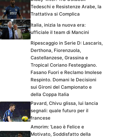
Tedeschi e Resistenze Arabe, la
Trattativa si Complica
Italia, inizia la nuova era:
ufficiale il team di Mancini
Ripescaggio in Serie D: Lascaris,
Derthona, Fiorenzuola,
Castellanzese, Grassina e
Tropical Coriano Festeggiano.
Fasano Fuori e Reclamo Imolese
Respinto. Domani le Decisioni
sui Gironi del Campionato e
della Coppa Italia
Pavard, Chivu glissa, lui lancia
segnali: quale futuro per il
francese
Amorim: ‘Leao è Felice e
Motivato, Soddisfatto della