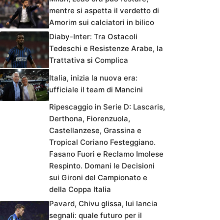
mentre si aspetta il verdetto di
Amorim sui calciatori in bilico
Diaby-Inter: Tra Ostacoli
Tedeschi e Resistenze Arabe, la
Trattativa si Complica
Italia, inizia la nuova era:
ufficiale il team di Mancini
Ripescaggio in Serie D: Lascaris,
Derthona, Fiorenzuola,
Castellanzese, Grassina e
Tropical Coriano Festeggiano.
Fasano Fuori e Reclamo Imolese
Respinto. Domani le Decisioni
sui Gironi del Campionato e
della Coppa Italia
Pavard, Chivu glissa, lui lancia
segnali: quale futuro per il