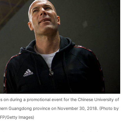
s on during a promotional event for the Chinese University of
outhern Guangdong province on November 30, 2018. (Photo by
AFP/Getty Images)