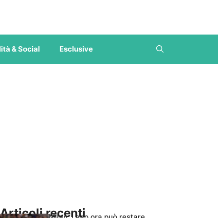
ità & Social
Esclusive
Articoli recenti
Milan, Leao ora può restare,