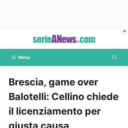
Vai
al
contenuto
Menu
Brescia, game over
Balotelli: Cellino chiede
il licenziamento per
giusta causa