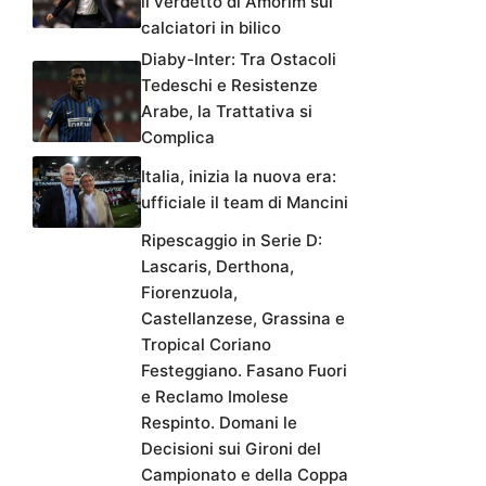
calciatori in bilico
Diaby-Inter: Tra Ostacoli
Tedeschi e Resistenze
Arabe, la Trattativa si
Complica
Italia, inizia la nuova era:
ufficiale il team di Mancini
Ripescaggio in Serie D:
Lascaris, Derthona,
Fiorenzuola,
Castellanzese, Grassina e
Tropical Coriano
Festeggiano. Fasano Fuori
e Reclamo Imolese
Respinto. Domani le
Decisioni sui Gironi del
Campionato e della Coppa