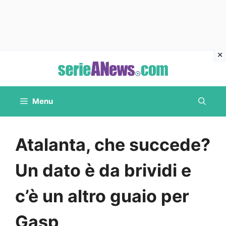
Vai
al
contenuto
Menu
Atalanta, che succede?
Un dato è da brividi e
c’è un altro guaio per
Gasp