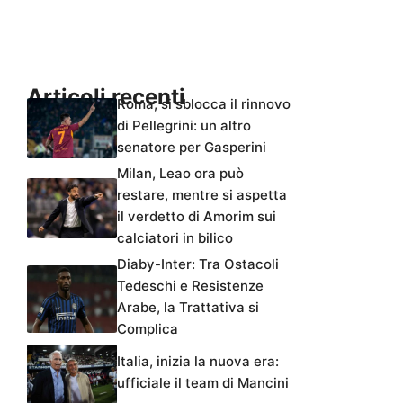
Articoli recenti
Roma, si sblocca il rinnovo
di Pellegrini: un altro
senatore per Gasperini
Milan, Leao ora può
restare, mentre si aspetta
il verdetto di Amorim sui
calciatori in bilico
Diaby-Inter: Tra Ostacoli
Tedeschi e Resistenze
Arabe, la Trattativa si
Complica
Italia, inizia la nuova era:
ufficiale il team di Mancini