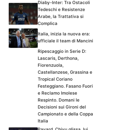
Diaby-Inter: Tra Ostacoli
Tedeschi e Resistenze
Arabe, la Trattativa si
Complica
Italia, inizia la nuova era:
ufficiale il team di Mancini
Ripescaggio in Serie D:
Lascaris, Derthona,
Fiorenzuola,
Castellanzese, Grassina e
Tropical Coriano
Festeggiano. Fasano Fuori
e Reclamo Imolese
Respinto. Domani le
Decisioni sui Gironi del
Campionato e della Coppa
Italia
Pavard, Chivu glissa, lui