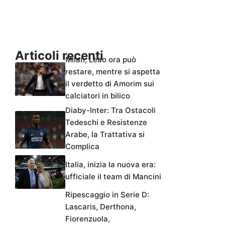
Articoli recenti
Milan, Leao ora può
restare, mentre si aspetta
il verdetto di Amorim sui
calciatori in bilico
Diaby-Inter: Tra Ostacoli
Tedeschi e Resistenze
Arabe, la Trattativa si
Complica
Italia, inizia la nuova era:
ufficiale il team di Mancini
Ripescaggio in Serie D:
Lascaris, Derthona,
Fiorenzuola,