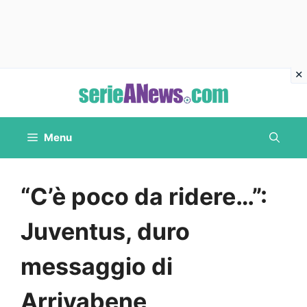
Vai
al
contenuto
Menu
“C’è poco da ridere…”:
Juventus, duro
messaggio di
Arrivabene