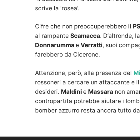
scrive la ‘rosea’.
Cifre che non preoccuperebbero il
P
al rampante
Scamacca
. D’altronde, l
Donnarumma
e
Verratti
, suoi compag
farebbero da Cicerone.
Attenzione, però, alla presenza del
Mi
rossoneri a cercare un attaccante e i
desideri.
Maldini
e
Massara
non amano
contropartita potrebbe aiutare i lombar
bomber azzurro resta ancora tutto da