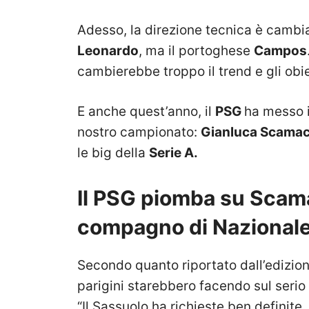
Adesso, la direzione tecnica è cambiata
Leonardo
, ma il portoghese
Campos
cambierebbe troppo il trend e gli obie
E anche quest’anno, il
PSG
ha messo i
nostro campionato:
Gianluca Scama
le big della
Serie A.
Il PSG piomba su Scam
compagno di Nazional
Secondo quanto riportato dall’edizione
parigini starebbero facendo sul serio
“Il Sassuolo ha richieste ben definite, 