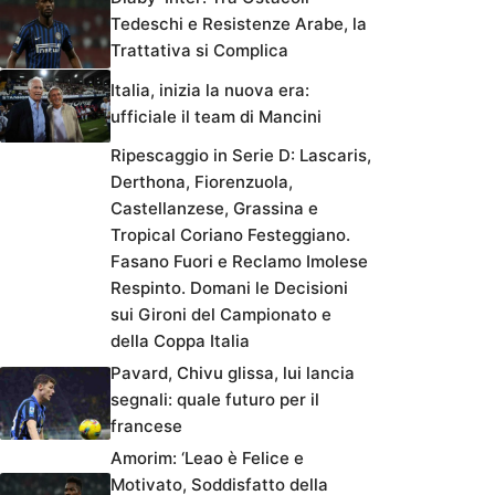
Tedeschi e Resistenze Arabe, la
Trattativa si Complica
Italia, inizia la nuova era:
ufficiale il team di Mancini
Ripescaggio in Serie D: Lascaris,
Derthona, Fiorenzuola,
Castellanzese, Grassina e
Tropical Coriano Festeggiano.
Fasano Fuori e Reclamo Imolese
Respinto. Domani le Decisioni
sui Gironi del Campionato e
della Coppa Italia
Pavard, Chivu glissa, lui lancia
segnali: quale futuro per il
francese
Amorim: ‘Leao è Felice e
Motivato, Soddisfatto della