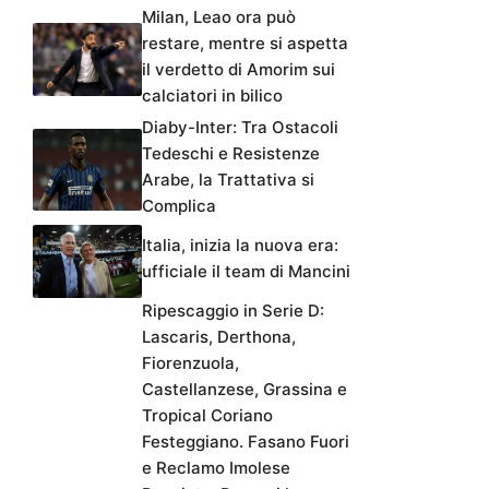
Milan, Leao ora può
restare, mentre si aspetta
il verdetto di Amorim sui
calciatori in bilico
Diaby-Inter: Tra Ostacoli
Tedeschi e Resistenze
Arabe, la Trattativa si
Complica
Italia, inizia la nuova era:
ufficiale il team di Mancini
Ripescaggio in Serie D:
Lascaris, Derthona,
Fiorenzuola,
Castellanzese, Grassina e
Tropical Coriano
Festeggiano. Fasano Fuori
e Reclamo Imolese