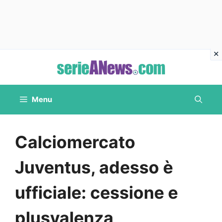
Vai
al
contenuto
Menu
Calciomercato
Juventus, adesso è
ufficiale: cessione e
plusvalenza