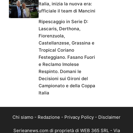
Italia, inizia la nuova era:
ufficiale il team di Mancini
Ripescaggio in Serie D:
Lascaris, Derthona,
Fiorenzuola,
Castellanzese, Grassina e
Tropical Coriano
Festeggiano. Fasano Fuori
e Reclamo Imolese
Respinto. Domani le
Decisioni sui Gironi del
Campionato e della Coppa
Italia
Chi siamo
-
Redazione
-
Privacy Policy
-
Disclaimer
Serieanews.com di proprietà di WEB 365 SRL - Via