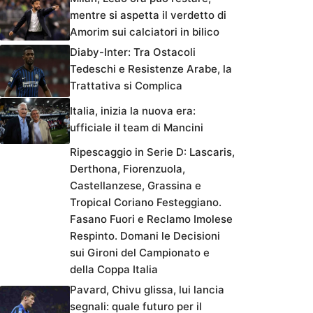
mentre si aspetta il verdetto di
Amorim sui calciatori in bilico
Diaby-Inter: Tra Ostacoli
Tedeschi e Resistenze Arabe, la
Trattativa si Complica
Italia, inizia la nuova era:
ufficiale il team di Mancini
Ripescaggio in Serie D: Lascaris,
Derthona, Fiorenzuola,
Castellanzese, Grassina e
Tropical Coriano Festeggiano.
Fasano Fuori e Reclamo Imolese
Respinto. Domani le Decisioni
sui Gironi del Campionato e
della Coppa Italia
Pavard, Chivu glissa, lui lancia
segnali: quale futuro per il