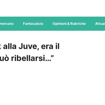
mercato
Fantacalcio
Opinioni & Rubriche
Attual
 alla Juve, era il
ò ribellarsi…”