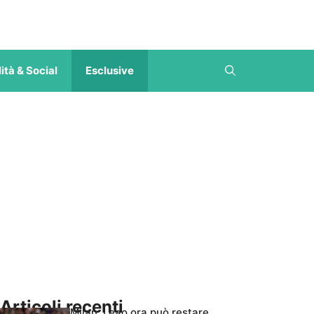
ità & Social
Esclusive
Articoli recenti
Milan, Leao ora può restare,