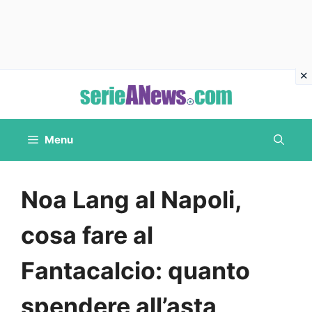
Vai
al
contenuto
Menu
Noa Lang al Napoli,
cosa fare al
Fantacalcio: quanto
spendere all’asta