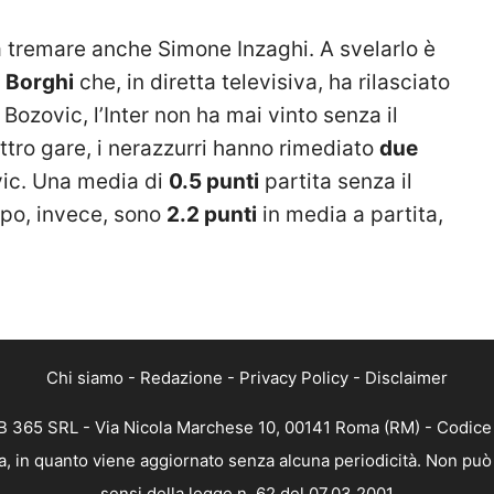
 fa tremare anche Simone Inzaghi. A svelarlo è
 Borghi
che, in diretta televisiva, ha rilasciato
Bozovic, l’Inter non ha mai vinto senza il
tro gare, i nerazzurri hanno rimediato
due
ic. Una media di
0.5 punti
partita senza il
po, invece, sono
2.2 punti
in media a partita,
Chi siamo
-
Redazione
-
Privacy Policy
-
Disclaimer
 365 SRL - Via Nicola Marchese 10, 00141 Roma (RM) - Codice F
, in quanto viene aggiornato senza alcuna periodicità. Non può 
sensi della legge n. 62 del 07.03.2001