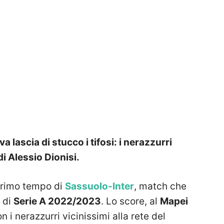
iva lascia di stucco i tifosi: i nerazzurri
i Alessio Dionisi.
l primo tempo di
Sassuolo-Inter
, match che
 di
Serie A 2022/2023
. Lo score, al
Mapei
on i nerazzurri vicinissimi alla rete del